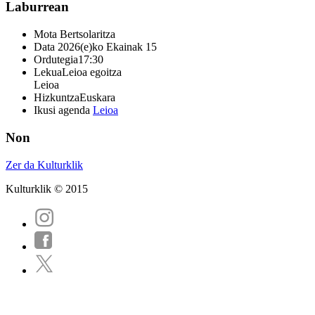
Laburrean
Mota
Bertsolaritza
Data
2026(e)ko Ekainak 15
Ordutegia
17:30
Lekua
Leioa egoitza
Leioa
Hizkuntza
Euskara
Ikusi agenda
Leioa
Non
Zer da Kulturklik
Kulturklik © 2015