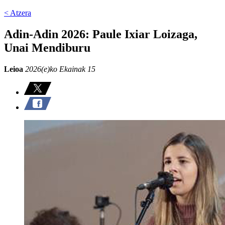
< Atzera
Adin-Adin 2026: Paule Ixiar Loizaga,
Unai Mendiburu
Leioa
2026(e)ko Ekainak 15