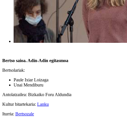
Bertso saioa. Adin-Adin egitasmoa
Bertsolariak:
Paule Ixiar Loizaga
Unai Mendiburu
Antolatzailea: Bizkaiko Foru Aldundia
Kultur bitartekaria:
Lanku
Iturria:
Bertsozale