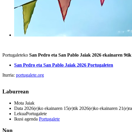
Portugaleteko
San Pedro eta San Pablo Jaiak 2026 ekainaren 9tik
San Pedro eta San Pablo Jaiak 2026 Portugaleten
Iturria:
portugalete.org
Laburrean
Mota
Jaiak
Data
2026(e)ko ekainaren 15(e)tik 2026(e)ko ekainaren 21(e)ra
Lekua
Portugalete
Ikusi agenda
Portugalete
Non