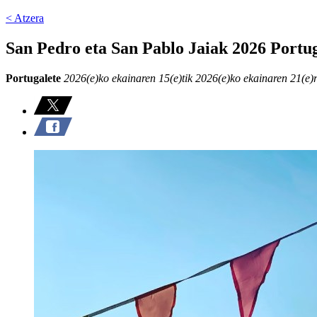
< Atzera
San Pedro eta San Pablo Jaiak 2026 Portu
Portugalete
2026(e)ko ekainaren 15(e)tik 2026(e)ko ekainaren 21(e)