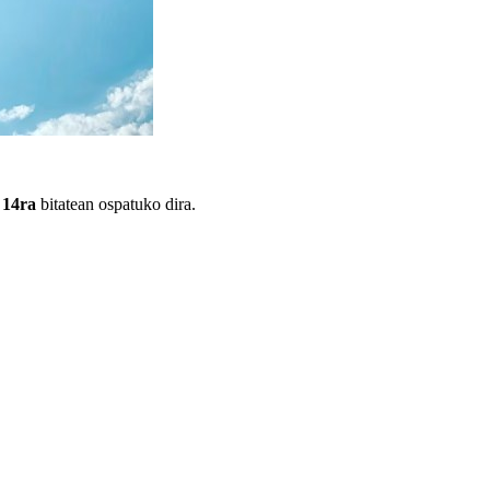
 14ra
bitatean ospatuko dira.