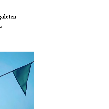
galeten
ra