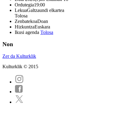
Ordutegia
19:00
Lekua
Galtzaundi elkartea
Tolosa
Zenbatekoa
Doan
Hizkuntza
Euskara
Ikusi agenda
Tolosa
Non
Zer da Kulturklik
Kulturklik © 2015