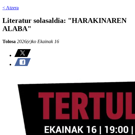
< Atzera
Literatur solasaldia: "HARAKINAREN
ALABA"
Tolosa
2026(e)ko Ekainak 16