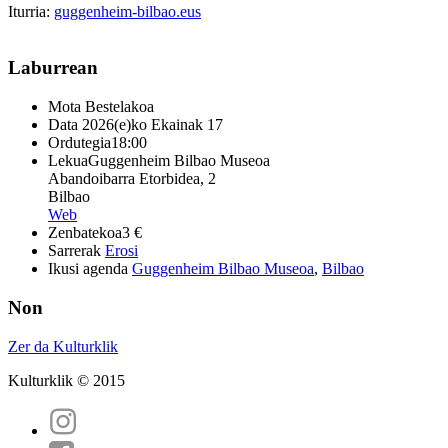
Iturria:
guggenheim-bilbao.eus
Laburrean
Mota
Bestelakoa
Data
2026(e)ko Ekainak 17
Ordutegia
18:00
Lekua
Guggenheim Bilbao Museoa
Abandoibarra Etorbidea, 2
Bilbao
Web
Zenbatekoa
3 €
Sarrerak
Erosi
Ikusi agenda
Guggenheim Bilbao Museoa
,
Bilbao
Non
Zer da Kulturklik
Kulturklik © 2015