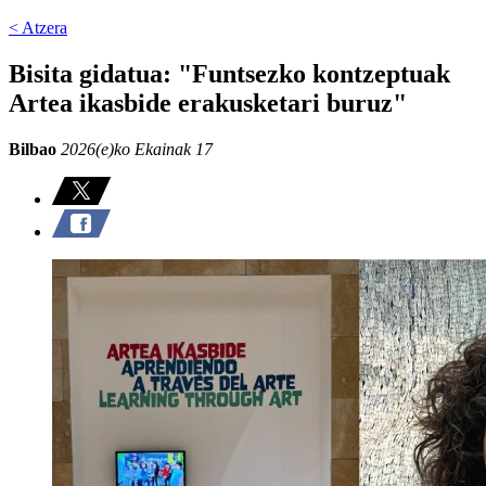
< Atzera
Bisita gidatua: "Funtsezko kontzeptuak
Artea ikasbide erakusketari buruz"
Bilbao
2026(e)ko Ekainak 17