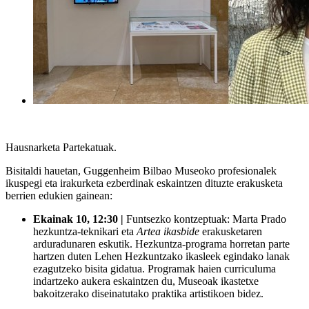
Hausnarketa Partekatuak.
Bisitaldi hauetan, Guggenheim Bilbao Museoko profesionalek
ikuspegi eta irakurketa ezberdinak eskaintzen dituzte erakusketa
berrien edukien gainean:
Ekainak 10,
12:30 |
Funtsezko kontzeptuak: Marta Prado
hezkuntza-teknikari eta
Artea ikasbide
erakusketaren
arduradunaren eskutik. Hezkuntza-programa horretan parte
hartzen duten Lehen Hezkuntzako ikasleek egindako lanak
ezagutzeko bisita gidatua. Programak haien curriculuma
indartzeko aukera eskaintzen du, Museoak ikastetxe
bakoitzerako diseinatutako praktika artistikoen bidez.