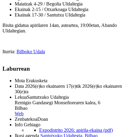
Maiatzak 4-29 / Begoña UIdaltegia
Ekainak 2-15 / Otxarkoaga UIdaltegia
Ekainak 17-30 / Santutxu UIdaltegia
Bisita gidatua apirilaren 14an, asteartea, 19:00etan, Abando
UIdaltegian.
Iturria:
Bilboko Udala
Laburrean
Mota
Erakusketa
Data
2026(e)ko ekainaren 17(e)tik 2026(e)ko ekainaren
30(e)ra
Lekua
Santutxuko Udaltegia
Remigio Gandasegi Monseñorearen kalea, 6
Bilbao
Web
Zenbatekoa
Doan
Info Gehiago
Expodistrito 2026: apirila-ekaina (pdf)
Ikusi agenda
Santutxuko Udaltegia
,
Bilbao