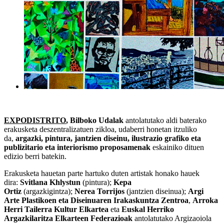
EXPODISTRITO
, Bilboko Udalak
antolatutako aldi baterako
erakusketa deszentralizatuen zikloa, udaberri honetan itzuliko
da,
argazki, pintura, jantzien diseinu, ilustrazio grafiko eta
publizitario eta interiorismo proposamenak
eskainiko dituen
edizio berri batekin.
Erakusketa hauetan parte hartuko duten artistak honako hauek
dira:
Svitlana Khlystun
(pintura);
Kepa
Ortiz
(argazkigintza);
Nerea Torrijos
(jantzien diseinua);
Argi
Arte Plastikoen eta Diseinuaren Irakaskuntza Zentroa
,
Arroka
Herri Tailerra Kultur Elkartea
eta
Euskal Herriko
Argazkilaritza Elkarteen Federazioak
antolatutako Argizaoiola