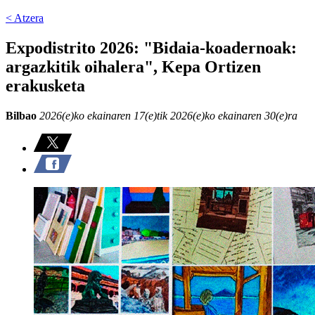
< Atzera
Expodistrito 2026: "Bidaia-koadernoak:
argazkitik oihalera", Kepa Ortizen
erakusketa
Bilbao
2026(e)ko ekainaren 17(e)tik 2026(e)ko ekainaren 30(e)ra