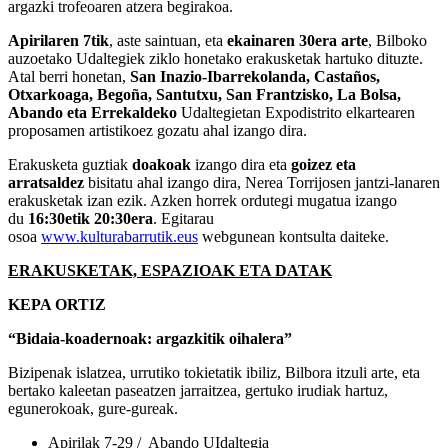
argazki trofeoaren atzera begirakoa.
Apirilaren 7tik
, aste saintuan, eta
ekainaren 30era arte
, Bilboko
auzoetako Udaltegiek ziklo honetako erakusketak hartuko dituzte.
Atal berri honetan,
San Inazio-Ibarrekolanda, Castaños,
Otxarkoaga, Begoña, Santutxu, San Frantzisko, La Bolsa,
Abando eta Errekaldeko
Udaltegietan Expodistrito elkartearen
proposamen artistikoez gozatu ahal izango dira.
Erakusketa guztiak
doakoak
izango dira eta
goizez eta
arratsaldez
bisitatu ahal izango dira, Nerea Torrijosen jantzi-lanaren
erakusketak izan ezik. Azken horrek ordutegi mugatua izango
du
16:30etik 20:30era
. Egitarau
osoa
www.kulturabarrutik.eus
webgunean kontsulta daiteke.
ERAKUSKETAK, ESPAZIOAK ETA DATAK
KEPA ORTIZ
“Bidaia-koadernoak: argazkitik oihalera”
Bizipenak islatzea, urrutiko tokietatik ibiliz, Bilbora itzuli arte, eta
bertako kaleetan paseatzen jarraitzea, gertuko irudiak hartuz,
egunerokoak, gure-gureak.
Apirilak 7-29 / Abando UIdaltegia