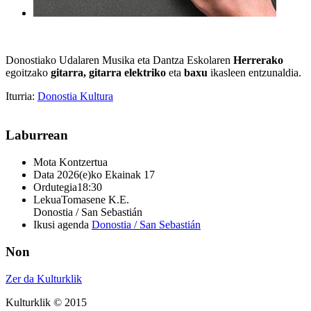
Donostiako Udalaren Musika eta Dantza Eskolaren
Herrerako
egoitzako
gitarra, gitarra elektriko
eta
baxu
ikasleen entzunaldia.
Iturria:
Donostia Kultura
Laburrean
Mota
Kontzertua
Data
2026(e)ko Ekainak 17
Ordutegia
18:30
Lekua
Tomasene K.E.
Donostia / San Sebastián
Ikusi agenda
Donostia / San Sebastián
Non
Zer da Kulturklik
Kulturklik © 2015