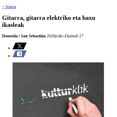
< Atzera
Gitarra, gitarra elektriko eta baxu
ikasleak
Donostia / San Sebastián
2026(e)ko Ekainak 17