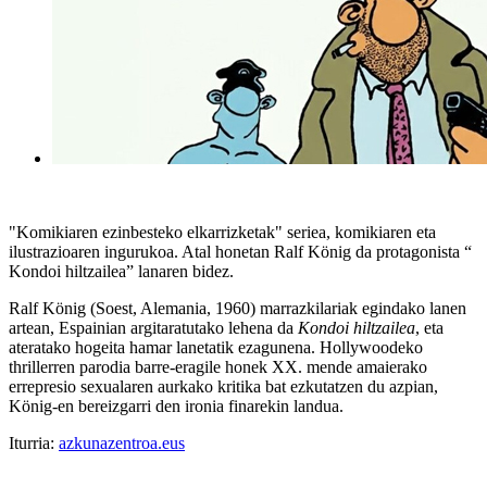
"Komikiaren ezinbesteko elkarrizketak" seriea, komikiaren eta
ilustrazioaren ingurukoa. Atal honetan Ralf König da protagonista “
Kondoi hiltzailea” lanaren bidez.
Ralf König (Soest, Alemania, 1960) marrazkilariak egindako lanen
artean, Espainian argitaratutako lehena da
Kondoi hiltzailea
, eta
ateratako hogeita hamar lanetatik ezagunena. Hollywoodeko
thrillerren parodia barre-eragile honek XX. mende amaierako
errepresio sexualaren aurkako kritika bat ezkutatzen du azpian,
König-en bereizgarri den ironia finarekin landua.
Iturria:
azkunazentroa.eus