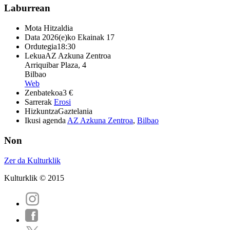
Laburrean
Mota
Hitzaldia
Data
2026(e)ko Ekainak 17
Ordutegia
18:30
Lekua
AZ Azkuna Zentroa
Arriquibar Plaza, 4
Bilbao
Web
Zenbatekoa
3 €
Sarrerak
Erosi
Hizkuntza
Gaztelania
Ikusi agenda
AZ Azkuna Zentroa
,
Bilbao
Non
Zer da Kulturklik
Kulturklik © 2015