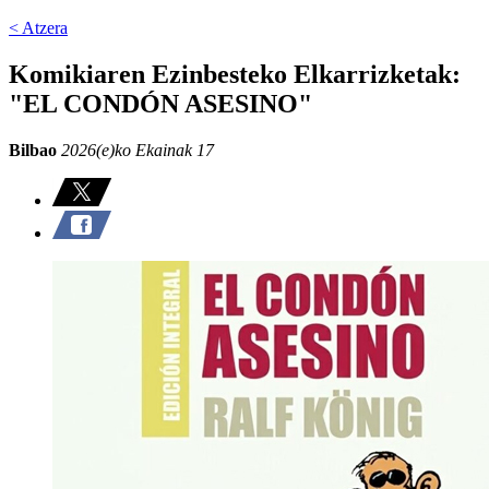
< Atzera
Komikiaren Ezinbesteko Elkarrizketak:
"EL CONDÓN ASESINO"
Bilbao
2026(e)ko Ekainak 17