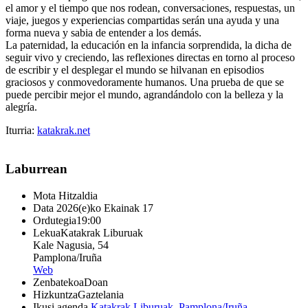
el amor y el tiempo que nos rodean, conversaciones, respuestas, un
viaje, juegos y experiencias compartidas serán una ayuda y una
forma nueva y sabia de entender a los demás.
La paternidad, la educación en la infancia sorprendida, la dicha de
seguir vivo y creciendo, las reflexiones directas en torno al proceso
de escribir y el desplegar el mundo se hilvanan en episodios
graciosos y conmovedoramente humanos. Una prueba de que se
puede percibir mejor el mundo, agrandándolo con la belleza y la
alegría.
Iturria:
katakrak.net
Laburrean
Mota
Hitzaldia
Data
2026(e)ko Ekainak 17
Ordutegia
19:00
Lekua
Katakrak Liburuak
Kale Nagusia, 54
Pamplona/Iruña
Web
Zenbatekoa
Doan
Hizkuntza
Gaztelania
Ikusi agenda
Katakrak Liburuak
,
Pamplona/Iruña