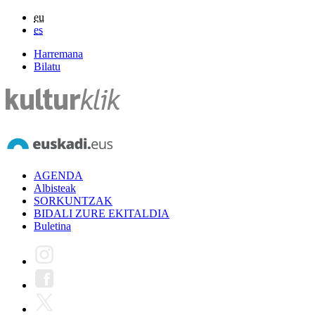
eu
es
Harremana
Bilatu
AGENDA
Albisteak
SORKUNTZAK
BIDALI ZURE EKITALDIA
Buletina