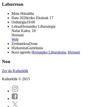
Laburrean
Mota
Hitzaldia
Data
2026(e)ko Ekainak 17
Ordutegia
19:00
Lekua
Hernaniko Liburutegia
Nafar Kalea, 18
Hernani
Web
Zenbatekoa
Doan
Hizkuntza
Gaztelania
Ikusi agenda
Hernaniko Liburutegia
,
Hernani
Non
Zer da Kulturklik
Kulturklik © 2015