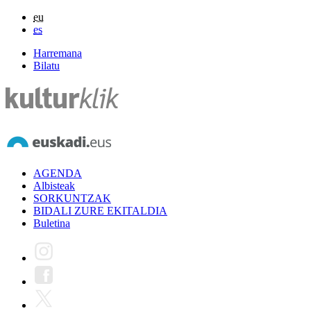
eu
es
Harremana
Bilatu
AGENDA
Albisteak
SORKUNTZAK
BIDALI ZURE EKITALDIA
Buletina