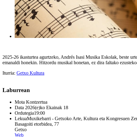
2025-26 ikasturtea agurtzeko, Andrés Isasi Musika Eskolak, beste urte 
emanaldi honekin. Hitzordu musikal honetan, ez dira faltako ezustekoa
Iturria:
Getxo Kultura
Laburrean
Mota
Kontzertua
Data
2026(e)ko Ekainak 18
Ordutegia
19:00
Lekua
Muxikebarri - Getxoko Arte, Kultura eta Kongresuen Ze
Basagoiti etorbidea, 77
Getxo
Web