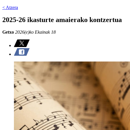
< Atzera
2025-26 ikasturte amaierako kontzertua
Getxo
2026(e)ko Ekainak 18