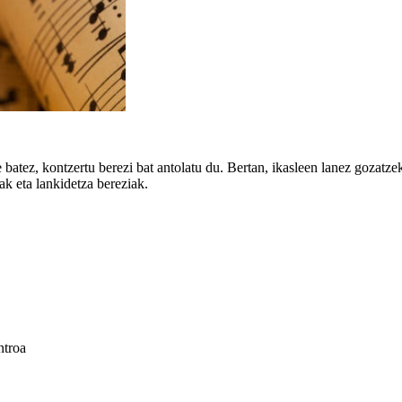
batez, kontzertu berezi bat antolatu du. Bertan, ikasleen lanez gozatze
k eta lankidetza bereziak.
ntroa