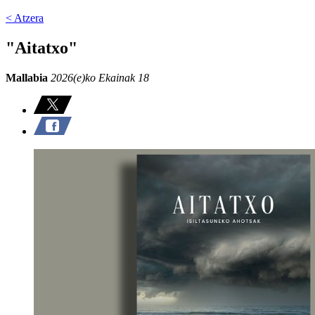
< Atzera
"Aitatxo"
Mallabia
2026(e)ko Ekainak 18