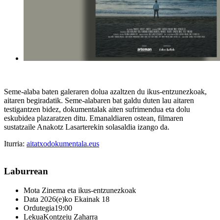
Seme-alaba baten galeraren dolua azaltzen du ikus-entzunezkoak,
aitaren begiradatik. Seme-alabaren bat galdu duten lau aitaren
testigantzen bidez, dokumentalak aiten sufrimendua eta dolu
eskubidea plazaratzen ditu. Emanaldiaren ostean, filmaren
sustatzaile Anakotz Lasarterekin solasaldia izango da.
Iturria:
aitatxodokumentala.eus
Laburrean
Mota
Zinema eta ikus-entzunezkoak
Data
2026(e)ko Ekainak 18
Ordutegia
19:00
Lekua
Kontzeju Zaharra