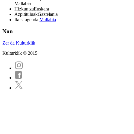
Mallabia
Hizkuntza
Euskara
Azpitituluak
Gaztelania
Ikusi agenda
Mallabia
Non
Zer da Kulturklik
Kulturklik © 2015