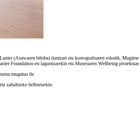
nier (Asawaren biloba) dantzari eta koreografoaren eskutik. Mugimen
anier Foundation-en laguntzarekin eta Museoaren Wellbeing proiektuar
opurua mugatua da
 eta zabaltzeko helburuekin.