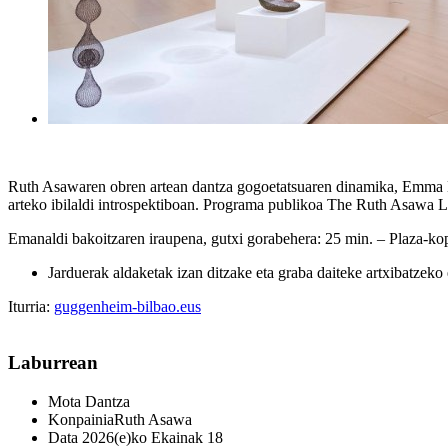
Ruth Asawaren obren artean dantza gogoetatsuaren dinamika, Emma La
arteko ibilaldi introspektiboan. Programa publikoa The Ruth Asawa L
Emanaldi bakoitzaren iraupena, gutxi gorabehera: 25 min. – Plaza-k
Jarduerak aldaketak izan ditzake eta graba daiteke artxibatzeko
Iturria:
guggenheim-bilbao.eus
Laburrean
Mota
Dantza
Konpainia
Ruth Asawa
Data
2026(e)ko Ekainak 18