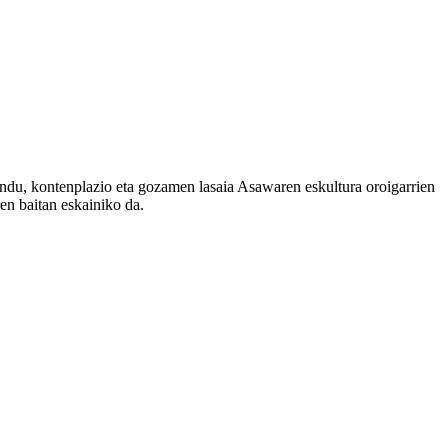
du, kontenplazio eta gozamen lasaia Asawaren eskultura oroigarrien
en baitan eskainiko da.