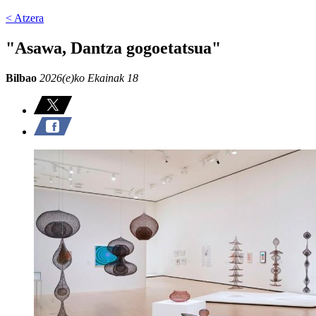
< Atzera
"Asawa, Dantza gogoetatsua"
Bilbao
2026(e)ko Ekainak 18