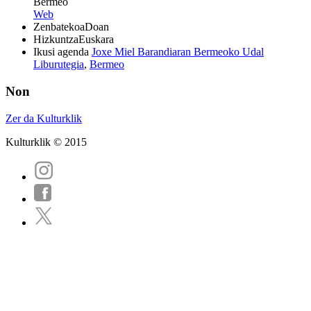
Bermeo
Web
Zenbatekoa
Doan
Hizkuntza
Euskara
Ikusi agenda
Joxe Miel Barandiaran Bermeoko Udal
Liburutegia
,
Bermeo
Non
Zer da Kulturklik
Kulturklik © 2015