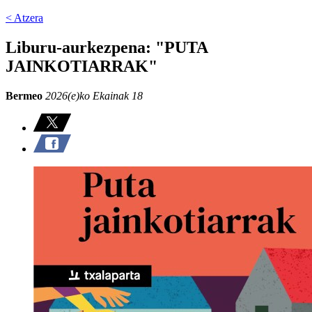
< Atzera
Liburu-aurkezpena: "PUTA
JAINKOTIARRAK"
Bermeo
2026(e)ko Ekainak 18