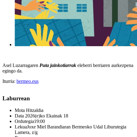
Asel Luzarragaren
Puta jainkotiarrak
eleberri berriaren aurkezpena
egingo da.
Iturria:
bermeo.eus
Laburrean
Mota
Hitzaldia
Data
2026(e)ko Ekainak 18
Ordutegia
19:00
Lekua
Joxe Miel Barandiaran Bermeoko Udal Liburutegia
Lamera, z/g