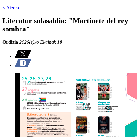
< Atzera
Literatur solasaldia: "Martinete del rey
sombra"
Ordizia
2026(e)ko Ekainak 18