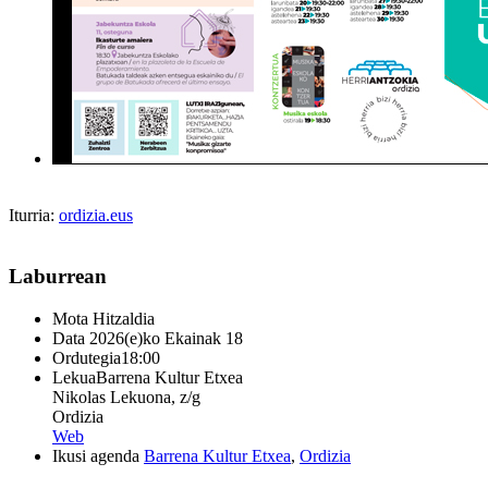
Iturria:
ordizia.eus
Laburrean
Mota
Hitzaldia
Data
2026(e)ko Ekainak 18
Ordutegia
18:00
Lekua
Barrena Kultur Etxea
Nikolas Lekuona, z/g
Ordizia
Web
Ikusi agenda
Barrena Kultur Etxea
,
Ordizia