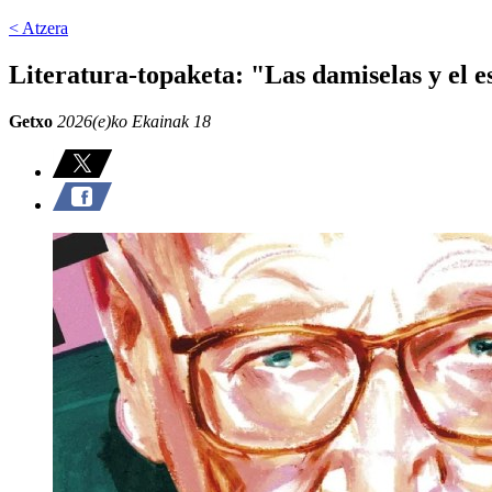
< Atzera
Literatura-topaketa: "Las damiselas y el 
Getxo
2026(e)ko Ekainak 18