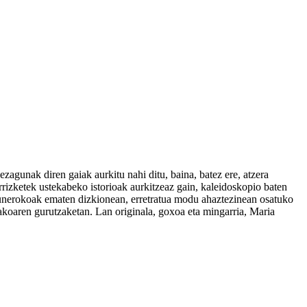
zagunak diren gaiak aurkitu nahi ditu, baina, batez ere, atzera
rrizketek ustekabeko istorioak aurkitzeaz gain, kaleidoskopio baten
egunerokoak ematen dizkionean, erretratua modu ahaztezinean osatuko
itakoaren gurutzaketan. Lan originala, goxoa eta mingarria, Maria