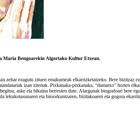
eta Maria Bengoarekin Algortako Kultur Etxean.
tan zehar ezagutu zituen emakumeak elkarrizketatzeko. Bere bizitzaz eze
silmandatariak izan zirenak. Pixkanaka-pixkanaka, “damatxo” horien elka
begitsu, aske eta bikaina berresten dute. Alargunak biografoari bere 
en da lekukotasunaren eta birsorkuntzaren, bizitakoaren eta gogora ekarr