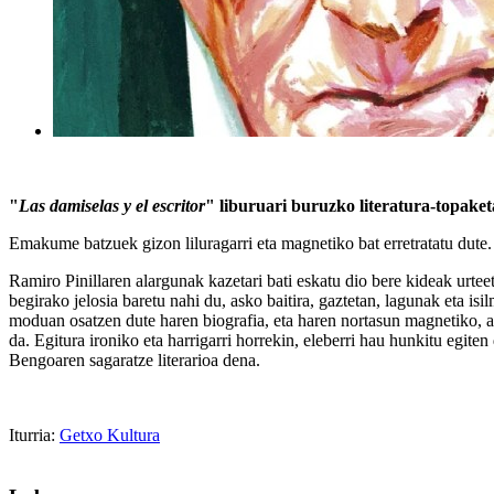
"
Las damiselas y el escritor
" liburuari buruzko literatura-topak
Emakume batzuek gizon liluragarri eta magnetiko bat erretratatu dute.
Ramiro Pinillaren alargunak kazetari bati eskatu dio bere kideak urtee
begirako jelosia baretu nahi du, asko baitira, gaztetan, lagunak eta i
moduan osatzen dute haren biografia, eta haren nortasun magnetiko, a
da. Egitura ironiko eta harrigarri horrekin, eleberri hau hunkitu egit
Bengoaren sagaratze literarioa dena.
Iturria:
Getxo Kultura