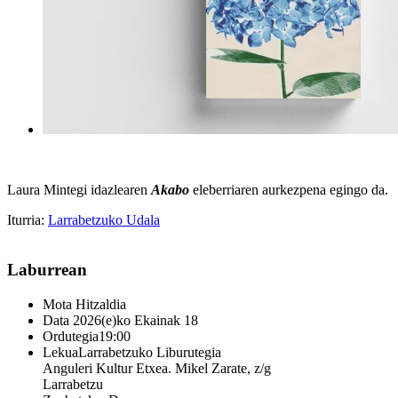
Laura Mintegi idazlearen
Akabo
eleberriaren aurkezpena egingo da.
Iturria:
Larrabetzuko Udala
Laburrean
Mota
Hitzaldia
Data
2026(e)ko Ekainak 18
Ordutegia
19:00
Lekua
Larrabetzuko Liburutegia
Anguleri Kultur Etxea. Mikel Zarate, z/g
Larrabetzu