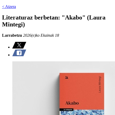
< Atzera
Literaturaz berbetan: "Akabo" (Laura
Mintegi)
Larrabetzu
2026(e)ko Ekainak 18