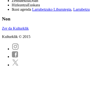
Zenbatekoa
Doan
Hizkuntza
Euskara
Ikusi agenda
Larrabetzuko Liburutegia
,
Larrabetzu
Non
Zer da Kulturklik
Kulturklik © 2015