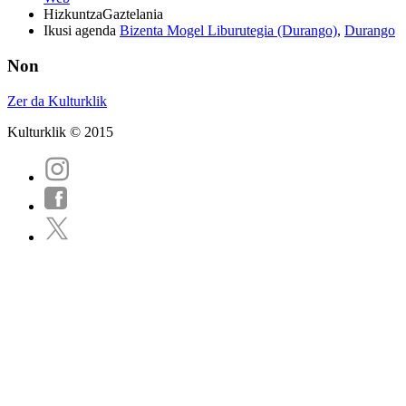
Hizkuntza
Gaztelania
Ikusi agenda
Bizenta Mogel Liburutegia (Durango)
,
Durango
Non
Zer da Kulturklik
Kulturklik © 2015