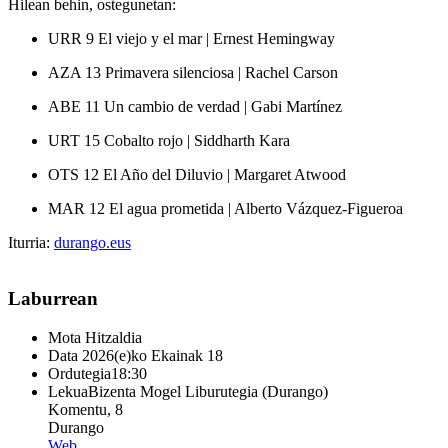
Hilean behin, ostegunetan:
URR 9
El viejo y el mar
| Ernest Hemingway
AZA 13
Primavera silenciosa
| Rachel Carson
ABE 11
Un cambio de verdad
| Gabi Martínez
URT 15
Cobalto rojo
| Siddharth Kara
OTS 12
El Año del Diluvio
| Margaret Atwood
MAR 12
El agua prometida
| Alberto Vázquez-Figueroa
Iturria:
durango.eus
Laburrean
Mota
Hitzaldia
Data
2026(e)ko Ekainak 18
Ordutegia
18:30
Lekua
Bizenta Mogel Liburutegia (Durango)
Komentu, 8
Durango
Web