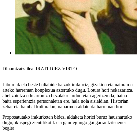
Dinamizatzailea: IRATI DIEZ VIRTO
Liburuak eta beste baliabide batzuk irakurriz, gizakien eta naturaren
arteko harreman konplexua aztertuko dugu. Lotura hori nekazaritza,
abeltzaintza edo arrantza bezalako jardueretan agertzen da, baina
baita esperientzia pertsonaletan ere, hala nola aisialdian. Historian
zehar eta hainbat kulturatan, nabarmen aldatu da harreman hori.
Proposatutako irakurketen bidez, aldaketa horiei buruz hausnartuko
dugu, ikuspegi zientifikotik eta gaur egungo gai garrantzitsuenei
begira.