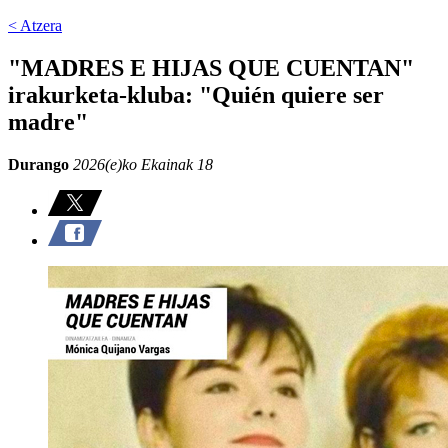
< Atzera
"MADRES E HIJAS QUE CUENTAN"
irakurketa-kluba: "Quién quiere ser
madre"
Durango
2026(e)ko Ekainak 18