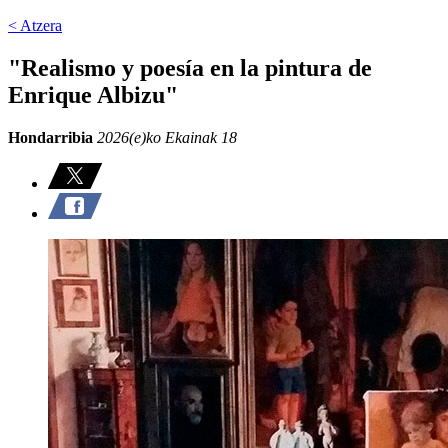
< Atzera
"Realismo y poesía en la pintura de
Enrique Albizu"
Hondarribia
2026(e)ko Ekainak 18