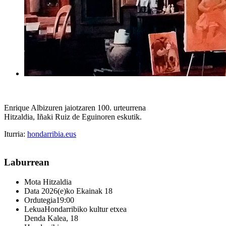
Enrique Albizuren jaiotzaren 100. urteurrena
Hitzaldia, Iñaki Ruiz de Eguinoren eskutik.
Iturria:
hondarribia.eus
Laburrean
Mota
Hitzaldia
Data
2026(e)ko Ekainak 18
Ordutegia
19:00
Lekua
Hondarribiko kultur etxea
Denda Kalea, 18