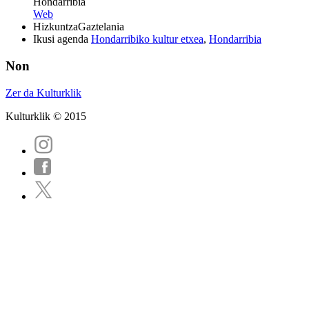
Hondarribia
Web
Hizkuntza
Gaztelania
Ikusi agenda
Hondarribiko kultur etxea
,
Hondarribia
Non
Zer da Kulturklik
Kulturklik © 2015