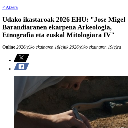
< Atzera
Udako ikastaroak 2026 EHU: "Jose Migel
Barandiaranen ekarpena Arkeologia,
Etnografia eta euskal Mitologiara IV"
Online
2026(e)ko ekainaren 18(e)tik 2026(e)ko ekainaren 19(e)ra