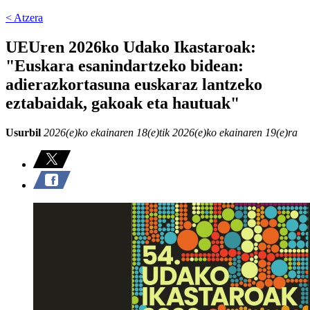
< Atzera
UEUren 2026ko Udako Ikastaroak:
"Euskara esanindartzeko bidean:
adierazkortasuna euskaraz lantzeko
eztabaidak, gakoak eta hautuak"
Usurbil
2026(e)ko ekainaren 18(e)tik 2026(e)ko ekainaren 19(e)ra