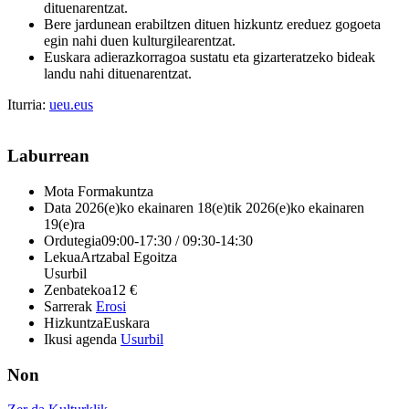
dituenarentzat.
Bere jardunean erabiltzen dituen hizkuntz ereduez gogoeta
egin nahi duen kulturgilearentzat.
Euskara adierazkorragoa sustatu eta gizarteratzeko bideak
landu nahi dituenarentzat.
Iturria:
ueu.eus
Laburrean
Mota
Formakuntza
Data
2026(e)ko ekainaren 18(e)tik 2026(e)ko ekainaren
19(e)ra
Ordutegia
09:00-17:30 / 09:30-14:30
Lekua
Artzabal Egoitza
Usurbil
Zenbatekoa
12 €
Sarrerak
Erosi
Hizkuntza
Euskara
Ikusi agenda
Usurbil
Non