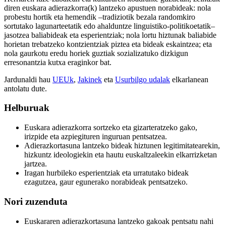
diren euskara adierazkorra(k) lantzeko apustuen norabideak: nola
probestu hortik eta hemendik –tradiziotik bezala randomkiro
sortutako lagunarteetatik edo ahalduntze linguistiko-politikoetatik–
jasotzea baliabideak eta esperientziak; nola lortu hiztunak baliabide
horietan trebatzeko kontzientziak piztea eta bideak eskaintzea; eta
nola gaurkotu eredu horiek guztiak sozializatuko dizkigun
erresonantzia kutxa eraginkor bat.
Jardunaldi hau
UEUk
,
Jakinek
eta
Usurbilgo udalak
elkarlanean
antolatu dute.
Helburuak
Euskara adierazkorra sortzeko eta gizarteratzeko gako,
irizpide eta azpiegituren inguruan pentsatzea.
Adierazkortasuna lantzeko bideak hiztunen legitimitatearekin,
hizkuntz ideologiekin eta hautu euskaltzaleekin elkarrizketan
jartzea.
Iragan hurbileko esperientziak eta urratutako bideak
ezagutzea, gaur egunerako norabideak pentsatzeko.
Nori zuzenduta
Euskararen adierazkortasuna lantzeko gakoak pentsatu nahi