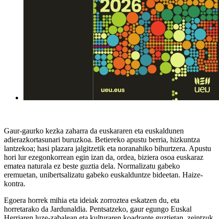
Gaur-gaurko kezka zaharra da euskararen eta euskaldunen
adierazkortasunari buruzkoa. Betiereko apustu berria, hizkuntza
lantzekoa; hasi plazara jalgitzetik eta noranahiko bihurtzera. Apustu
hori lur ezegonkorrean egin izan da, ordea, biziera osoa euskaraz
ematea naturala ez beste guztia dela. Normalizatu gabeko
eremuetan, unibertsalizatu gabeko euskalduntze bideetan. Haize-
kontra.
Egoera horrek mihia eta ideiak zorroztea eskatzen du, eta
horretarako da Jardunaldia. Pentsatzeko, gaur egungo Euskal
Herriaren luze-zabalean eta kulturaren koadrante guztietan, zeintzuk