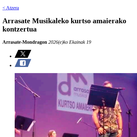
< Atzera
Arrasate Musikaleko kurtso amaierako
kontzertua
Arrasate-Mondragon
2026(e)ko Ekainak 19