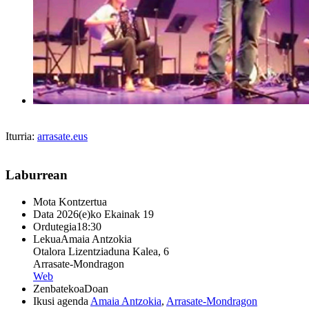
Iturria:
arrasate.eus
Laburrean
Mota
Kontzertua
Data
2026(e)ko Ekainak 19
Ordutegia
18:30
Lekua
Amaia Antzokia
Otalora Lizentziaduna Kalea, 6
Arrasate-Mondragon
Web
Zenbatekoa
Doan
Ikusi agenda
Amaia Antzokia
,
Arrasate-Mondragon