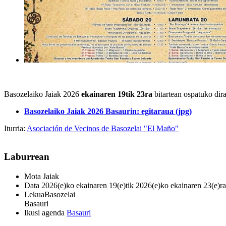
Basozelaiko Jaiak 2026
ekainaren 19tik 23ra
bitartean ospatuko dir
Basozelaiko Jaiak 2026 Basaurin: egitaraua (jpg)
Iturria:
Asociación de Vecinos de Basozelai "El Maño"
Laburrean
Mota
Jaiak
Data
2026(e)ko ekainaren 19(e)tik 2026(e)ko ekainaren 23(e)ra
Lekua
Basozelai
Basauri
Ikusi agenda
Basauri