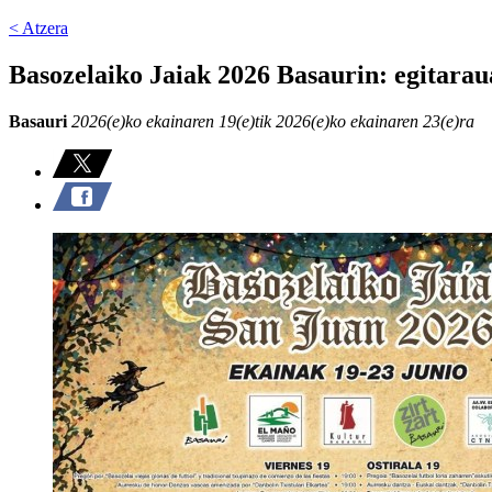
< Atzera
Basozelaiko Jaiak 2026 Basaurin: egitarau
Basauri
2026(e)ko ekainaren 19(e)tik 2026(e)ko ekainaren 23(e)ra