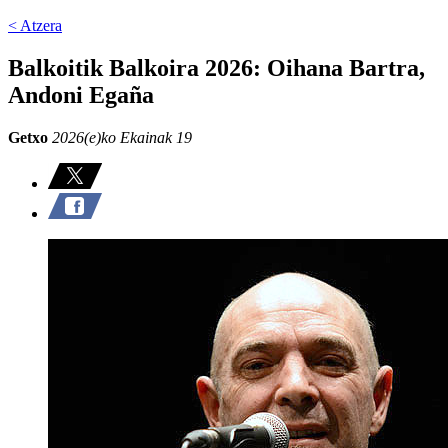
< Atzera
Balkoitik Balkoira 2026: Oihana Bartra,
Andoni Egaña
Getxo
2026(e)ko Ekainak 19