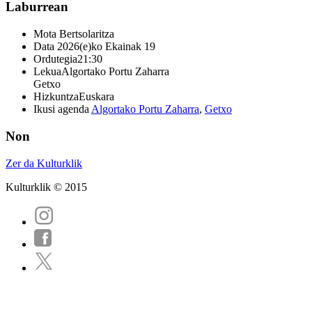
Laburrean
Mota
Bertsolaritza
Data
2026(e)ko Ekainak 19
Ordutegia
21:30
Lekua
Algortako Portu Zaharra
Getxo
Hizkuntza
Euskara
Ikusi agenda
Algortako Portu Zaharra
,
Getxo
Non
Zer da Kulturklik
Kulturklik © 2015