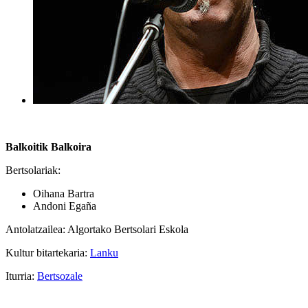
Balkoitik Balkoira
Bertsolariak:
Oihana Bartra
Andoni Egaña
Antolatzailea: Algortako Bertsolari Eskola
Kultur bitartekaria:
Lanku
Iturria:
Bertsozale