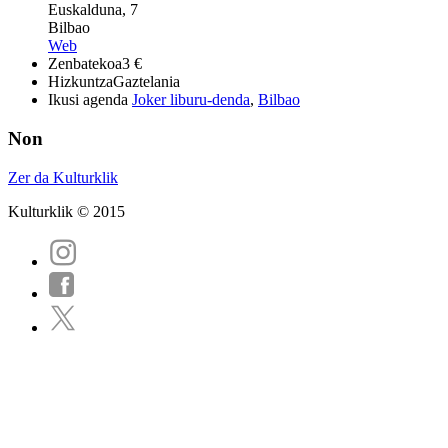
Euskalduna, 7
Bilbao
Web
Zenbatekoa
3 €
Hizkuntza
Gaztelania
Ikusi agenda
Joker liburu-denda
,
Bilbao
Non
Zer da Kulturklik
Kulturklik © 2015