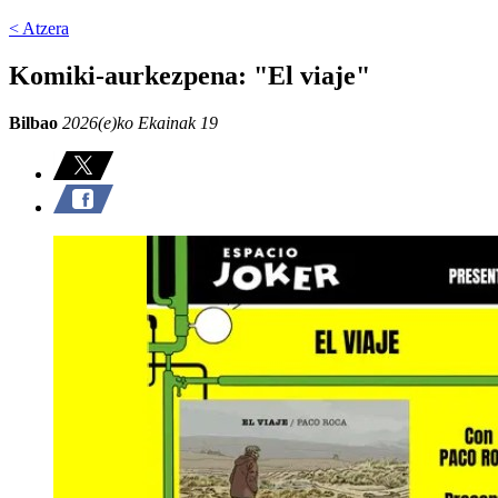
< Atzera
Komiki-aurkezpena: "El viaje"
Bilbao
2026(e)ko Ekainak 19