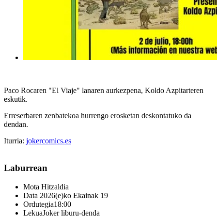
Paco Rocaren "El Viaje" lanaren aurkezpena, Koldo Azpitarteren
eskutik.
Erreserbaren zenbatekoa hurrengo erosketan deskontatuko da
dendan.
Iturria:
jokercomics.es
Laburrean
Mota
Hitzaldia
Data
2026(e)ko Ekainak 19
Ordutegia
18:00
Lekua
Joker liburu-denda