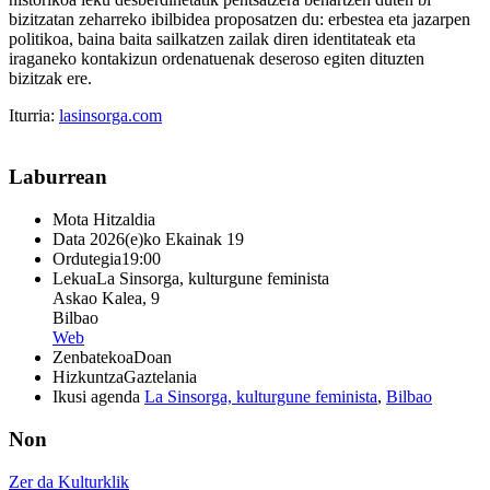
bizitzatan zeharreko ibilbidea proposatzen du: erbestea eta jazarpen
politikoa, baina baita sailkatzen zailak diren identitateak eta
iraganeko kontakizun ordenatuenak deseroso egiten dituzten
bizitzak ere.
Iturria:
lasinsorga.com
Laburrean
Mota
Hitzaldia
Data
2026(e)ko Ekainak 19
Ordutegia
19:00
Lekua
La Sinsorga, kulturgune feminista
Askao Kalea, 9
Bilbao
Web
Zenbatekoa
Doan
Hizkuntza
Gaztelania
Ikusi agenda
La Sinsorga, kulturgune feminista
,
Bilbao
Non
Zer da Kulturklik