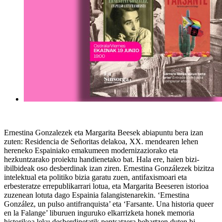
Ernestina Gonzalezek eta Margarita Beesek abiapuntu bera izan
zuten: Residencia de Señoritas delakoa, XX. mendearen lehen
hereneko Espainiako emakumeen modernizaziorako eta
hezkuntzarako proiektu handienetako bat. Hala ere, haien bizi-
ibilbideak oso desberdinak izan ziren. Ernestina Gonzálezek bizitza
intelektual eta politiko bizia garatu zuen, antifaxismoari eta
erbesteratze errepublikarrari lotua, eta Margarita Beeseren istorioa
zuzenean lotuta dago Espainia falangistenarekin. ‘Ernestina
González, un pulso antifranquista’ eta ‘Farsante. Una historia queer
en la Falange’ liburuen inguruko elkarrizketa honek memoria
historikoa leku desberdinetatik pentsatzera behartzen duten bi