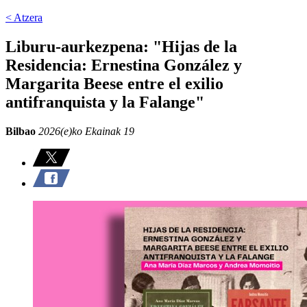
< Atzera
Liburu-aurkezpena: "Hijas de la
Residencia: Ernestina González y
Margarita Beese entre el exilio
antifranquista y la Falange"
Bilbao
2026(e)ko Ekainak 19