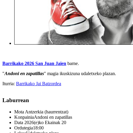
Barrikako 2026 San Juan Jaien
barne.
"
Andoni en zapatillas
" magia ikuskizuna udaletxeko plazan.
Iturria:
Barrikako Jai Batzordea
Laburrean
Mota
Antzerkia (haurrentzat)
Konpainia
Andoni en zapatillas
Data
2026(e)ko Ekainak 20
Ordutegia
18:00