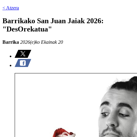
< Atzera
Barrikako San Juan Jaiak 2026:
"DesOrekatua"
Barrika
2026(e)ko Ekainak 20