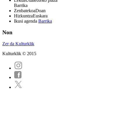
Lekua
Udaletxeko plaza
Barrika
Zenbatekoa
Doan
Hizkuntza
Euskara
Ikusi agenda
Barrika
Non
Zer da Kulturklik
Kulturklik © 2015