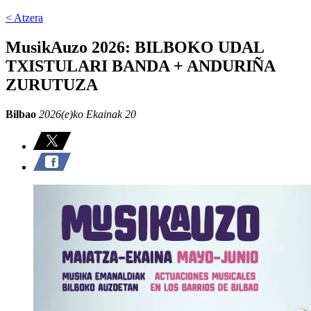
< Atzera
MusikAuzo 2026: BILBOKO UDAL
TXISTULARI BANDA + ANDURIÑA
ZURUTUZA
Bilbao
2026(e)ko Ekainak 20