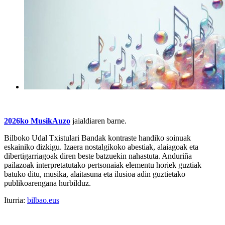
2026ko MusikAuzo
jaialdiaren barne.
Bilboko Udal Txistulari Bandak kontraste handiko soinuak
eskainiko dizkigu. Izaera nostalgikoko abestiak, alaiagoak eta
dibertigarriagoak diren beste batzuekin nahastuta. Anduriña
pailazoak interpretatutako pertsonaiak elementu horiek guztiak
batuko ditu, musika, alaitasuna eta ilusioa adin guztietako
publikoarengana hurbilduz.
Iturria:
bilbao.eus