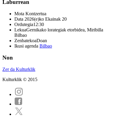
Laburrean
Mota
Kontzertua
Data
2026(e)ko Ekainak 20
Ordutegia
12:30
Lekua
Gernikako lorategiak etorbidea, Miribilla
Bilbao
Zenbatekoa
Doan
Ikusi agenda
Bilbao
Non
Zer da Kulturklik
Kulturklik © 2015