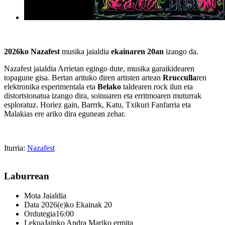
2026ko Nazafest
musika jaialdia
ekainaren 20an
izango da.
Nazafest jaialdia Arrietan egingo dute, musika garaikidearen
topagune gisa. Bertan arituko diren artisten artean
Rrucculla
ren
elektronika esperimentala eta
Belako
taldearen rock ilun eta
distortsionatua izango dira, soinuaren eta erritmoaren muturrak
esploratuz.
Horiez gain,
Barrrk, Katu, Txikuri Fanfarria eta
Malakias ere ariko dira egunean zehar.
Iturria:
Nazafest
Laburrean
Mota
Jaialdia
Data
2026(e)ko Ekainak 20
Ordutegia
16:00
Lekua
Jainko Andra Mariko ermita