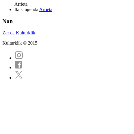
Arrieta
Ikusi agenda
Arrieta
Non
Zer da Kulturklik
Kulturklik © 2015