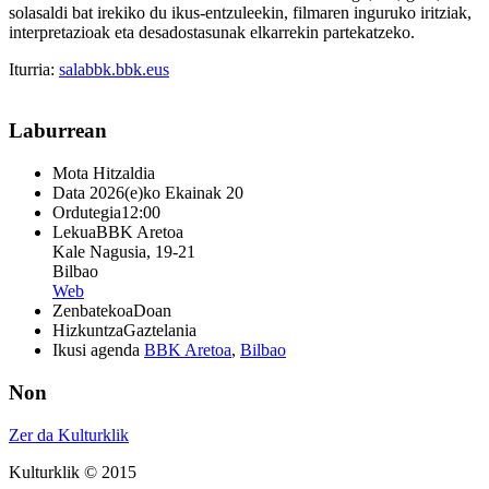
solasaldi bat irekiko du ikus-entzuleekin, filmaren inguruko iritziak,
interpretazioak eta desadostasunak elkarrekin partekatzeko.
Iturria:
salabbk.bbk.eus
Laburrean
Mota
Hitzaldia
Data
2026(e)ko Ekainak 20
Ordutegia
12:00
Lekua
BBK Aretoa
Kale Nagusia, 19-21
Bilbao
Web
Zenbatekoa
Doan
Hizkuntza
Gaztelania
Ikusi agenda
BBK Aretoa
,
Bilbao
Non
Zer da Kulturklik
Kulturklik © 2015