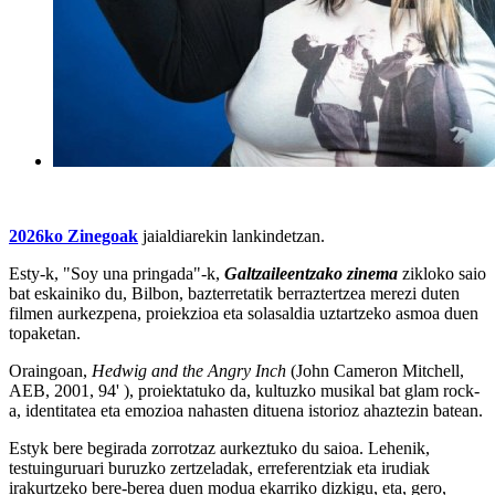
2026ko Zinegoak
jaialdiarekin lankindetzan.
Esty-k, "Soy una pringada"-k,
Galtzaileentzako zinema
zikloko saio
bat eskainiko du, Bilbon, bazterretatik berraztertzea merezi duten
filmen aurkezpena, proiekzioa eta solasaldia uztartzeko asmoa duen
topaketan.
Oraingoan,
Hedwig and the Angry Inch
(John Cameron Mitchell,
AEB, 2001, 94' ), proiektatuko da, kultuzko musikal bat glam rock-
a, identitatea eta emozioa nahasten dituena istorioz ahaztezin batean.
Estyk bere begirada zorrotzaz aurkeztuko du saioa. Lehenik,
testuinguruari buruzko zertzeladak, erreferentziak eta irudiak
irakurtzeko bere-berea duen modua ekarriko dizkigu, eta, gero,