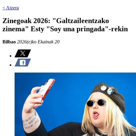
< Atzera
Zinegoak 2026: "Galtzaileentzako
zinema" Esty "Soy una pringada"-rekin
Bilbao
2026(e)ko Ekainak 20