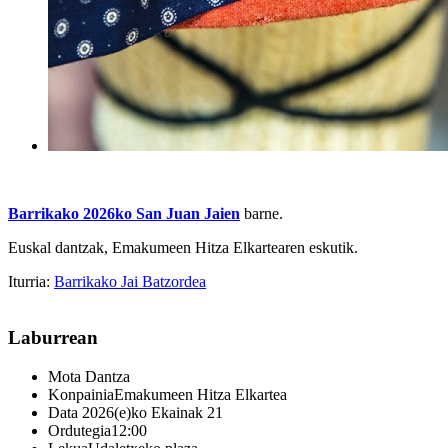
Barrikako 2026ko San Juan Jaien
barne.
Euskal dantzak, Emakumeen Hitza Elkartearen eskutik.
Iturria:
Barrikako Jai Batzordea
Laburrean
Mota
Dantza
Konpainia
Emakumeen Hitza Elkartea
Data
2026(e)ko Ekainak 21
Ordutegia
12:00