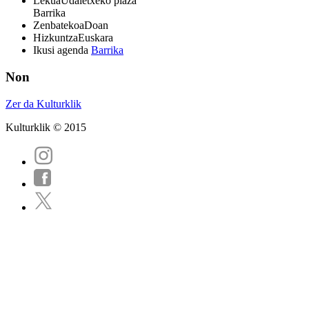
Lekua
Udaletxeko plaza
Barrika
Zenbatekoa
Doan
Hizkuntza
Euskara
Ikusi agenda
Barrika
Non
Zer da Kulturklik
Kulturklik © 2015