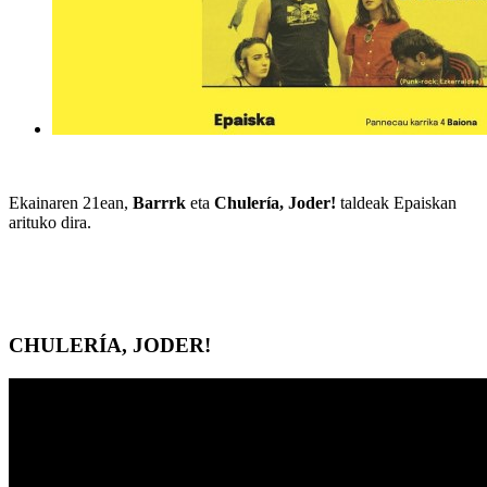
Ekainaren 21ean,
Barrrk
eta
Chulería, Joder!
taldeak Epaiskan
arituko dira.
CHULERÍA, JODER!