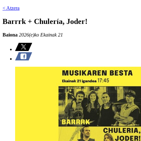
< Atzera
Barrrk + Chulería, Joder!
Baiona
2026(e)ko Ekainak 21