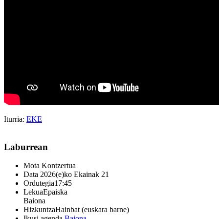
Iturria:
EKE
Laburrean
Mota
Kontzertua
Data
2026(e)ko Ekainak 21
Ordutegia
17:45
Lekua
Epaiska
Baiona
Hizkuntza
Hainbat (euskara barne)
Ikusi agenda
Baiona