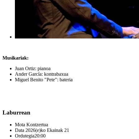
Musikariak:
Juan Ortiz: pianoa
Ander García: kontrabaxua
Miguel Benito "Pete": bateria
Laburrean
Mota
Kontzertua
Data
2026(e)ko Ekainak 21
Ordutegia
20:00