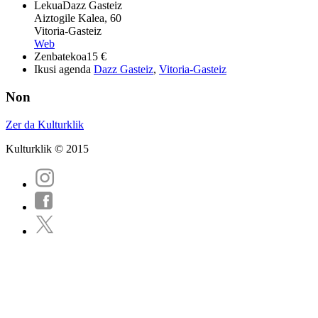
Lekua
Dazz Gasteiz
Aiztogile Kalea, 60
Vitoria-Gasteiz
Web
Zenbatekoa
15 €
Ikusi agenda
Dazz Gasteiz
,
Vitoria-Gasteiz
Non
Zer da Kulturklik
Kulturklik © 2015