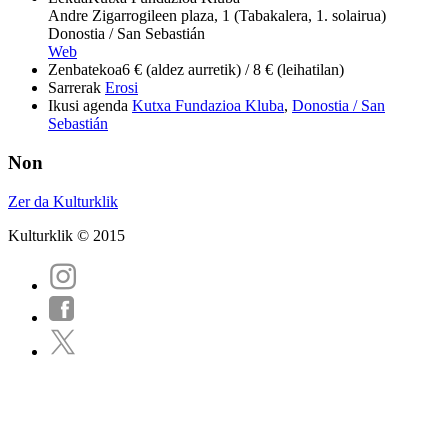
Andre Zigarrogileen plaza, 1 (Tabakalera, 1. solairua)
Donostia / San Sebastián
Web
Zenbatekoa
6 € (aldez aurretik) / 8 € (leihatilan)
Sarrerak
Erosi
Ikusi agenda
Kutxa Fundazioa Kluba
,
Donostia / San
Sebastián
Non
Zer da Kulturklik
Kulturklik © 2015