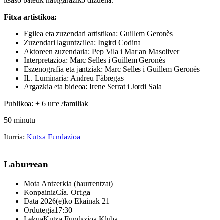
itsaso batetik nabigaraziko dizuena.
Fitxa artistikoa:
Egilea eta zuzendari artistikoa: Guillem Geronès
Zuzendari laguntzailea: Ingird Codina
Aktoreen zuzendaria: Pep Vila i Marian Masoliver
Interpretazioa: Marc Selles i Guillem Geronès
Eszenografia eta jantziak: Marc Selles i Guillem Geronès
IL. Luminaria: Andreu Fàbregas
Argazkia eta bideoa: Irene Serrat i Jordi Sala
Publikoa: + 6 urte /familiak
50 minutu
Iturria:
Kutxa Fundazioa
Laburrean
Mota
Antzerkia (haurrentzat)
Konpainia
Cía. Ortiga
Data
2026(e)ko Ekainak 21
Ordutegia
17:30
Lekua
Kutxa Fundazioa Kluba