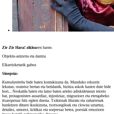
Zir Zir Hara! zikloa
ren barne.
Objektu-antzeria eta dantza
Elkarrizketarik gabea
Sinopsia:
Kumulunimbu
bide baten kontakizuna da. Munduko edozein
lekutan, oraintxe bertan eta betidanik, bizitza askok hasten dute bide
hori... Neskatila baten eta laino baten arteko adiskidetasun istorio
bat, protagonisten ausardiaz, injustiziaz, migrazioez eta etengabeko
itxaropenaz hitz egiten duena. Txikienak liluratu eta zaharrenak
hunkitzen dituen ikuskizuna, txotxongiloak eta clowna uztartuz,
detailez, umorez, kritikaz eta sorpresaz betea, poesiak emozioen