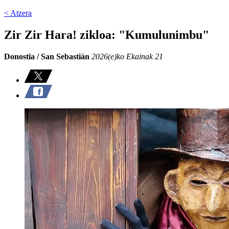
< Atzera
Zir Zir Hara! zikloa: "Kumulunimbu"
Donostia / San Sebastián
2026(e)ko Ekainak 21