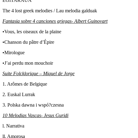
EGITARAUA
The 4 lost greek melodies / Lau melodia galduak
Fantasia sobre 4 canciones griegas- Albert Guinovart
•Vous, les oiseaux de la plaine
•Chanson du pâtre d’Épire
•Mirologue
•J’ai perdu mon mouchoir
Suite Folcklorique – Miquel de Jorge
1. Arômes de Belgique
2. Euskal Lurrak
3. Polska dawna i wspó?czesna
10 Melodias Vascas- Jesus Guridi
l. Narrativa
ll. Amorosa