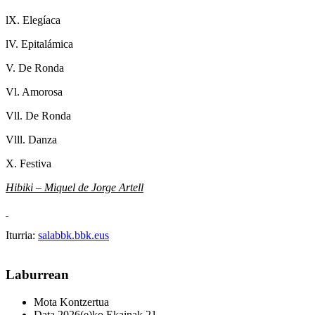
lX. Elegíaca
lV. Epitalámica
V. De Ronda
Vl. Amorosa
Vll. De Ronda
Vlll. Danza
X. Festiva
Hibiki – Miquel de Jorge Artell
Iturria:
salabbk.bbk.eus
Laburrean
Mota
Kontzertua
Data
2026(e)ko Ekainak 21