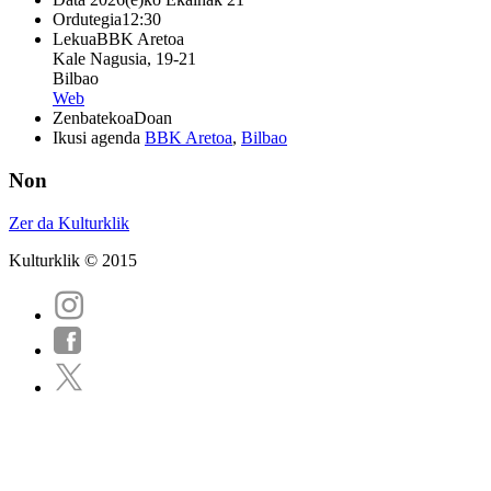
Ordutegia
12:30
Lekua
BBK Aretoa
Kale Nagusia, 19-21
Bilbao
Web
Zenbatekoa
Doan
Ikusi agenda
BBK Aretoa
,
Bilbao
Non
Zer da Kulturklik
Kulturklik © 2015