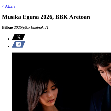
< Atzera
Musika Eguna 2026, BBK Aretoan
Bilbao
2026(e)ko Ekainak 21