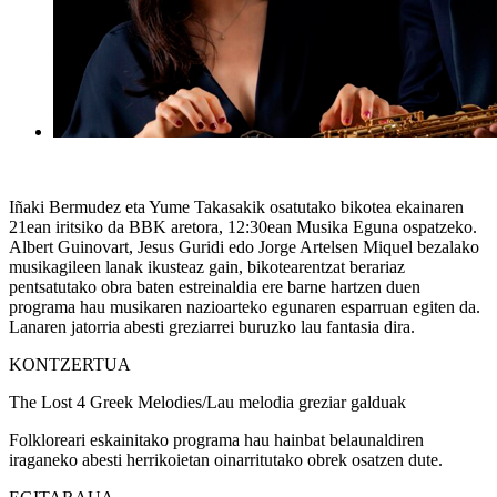
Iñaki Bermudez eta Yume Takasakik osatutako bikotea ekainaren
21ean iritsiko da BBK aretora, 12:30ean Musika Eguna ospatzeko.
Albert Guinovart, Jesus Guridi edo Jorge Artelsen Miquel bezalako
musikagileen lanak ikusteaz gain, bikotearentzat berariaz
pentsatutako obra baten estreinaldia ere barne hartzen duen
programa hau musikaren nazioarteko egunaren esparruan egiten da.
Lanaren jatorria abesti greziarrei buruzko lau fantasia dira.
KONTZERTUA
The Lost 4 Greek Melodies/Lau melodia greziar galduak
Folkloreari eskainitako programa hau hainbat belaunaldiren
iraganeko abesti herrikoietan oinarritutako obrek osatzen dute.