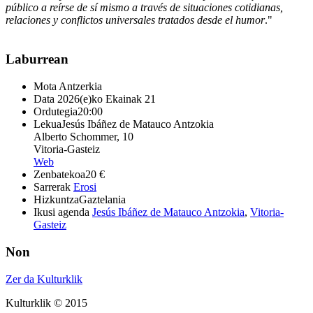
público a reírse de sí mismo a través de situaciones cotidianas,
relaciones y conflictos universales tratados desde el humor
."
Laburrean
Mota
Antzerkia
Data
2026(e)ko Ekainak 21
Ordutegia
20:00
Lekua
Jesús Ibáñez de Matauco Antzokia
Alberto Schommer, 10
Vitoria-Gasteiz
Web
Zenbatekoa
20 €
Sarrerak
Erosi
Hizkuntza
Gaztelania
Ikusi agenda
Jesús Ibáñez de Matauco Antzokia
,
Vitoria-
Gasteiz
Non
Zer da Kulturklik
Kulturklik © 2015