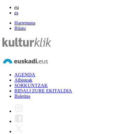
eu
es
Harremana
Bilatu
AGENDA
Albisteak
SORKUNTZAK
BIDALI ZURE EKITALDIA
Buletina