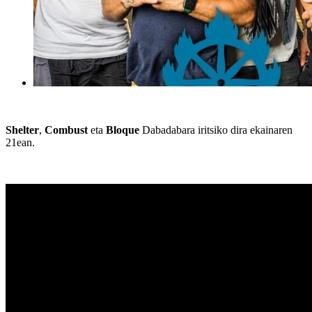
Shelter
,
Combust
eta
Bloque
Dabadabara iritsiko dira ekainaren
21ean.