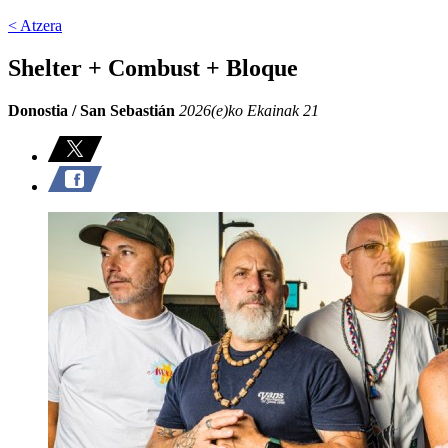
< Atzera
Shelter + Combust + Bloque
Donostia / San Sebastián
2026(e)ko Ekainak 21