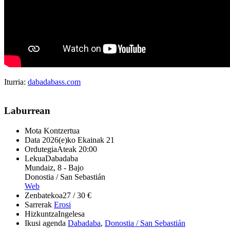
Iturria:
dabadabass.com
Laburrean
Mota
Kontzertua
Data
2026(e)ko Ekainak 21
Ordutegia
Ateak 20:00
Lekua
Dabadaba
Mundaiz, 8 - Bajo
Donostia / San Sebastián
Web
Zenbatekoa
27 / 30 €
Sarrerak
Erosi
Hizkuntza
Ingelesa
Ikusi agenda
Dabadaba
,
Donostia / San Sebastián