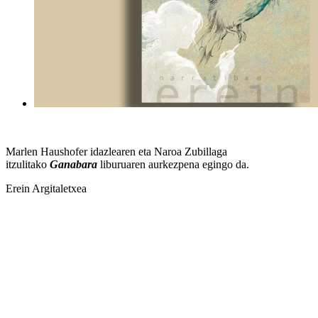
Marlen Haushofer idazlearen eta Naroa Zubillaga
itzulitako
Ganabara
liburuaren aurkezpena egingo da.
Erein Argitaletxea
Laburrean
Mota
Hitzaldia
Data
2026(e)ko Ekainak 22
Ordutegia
10:30
Lekua
Donostiako Udal Liburutegi Nagusia
Alderdi Eder, 1