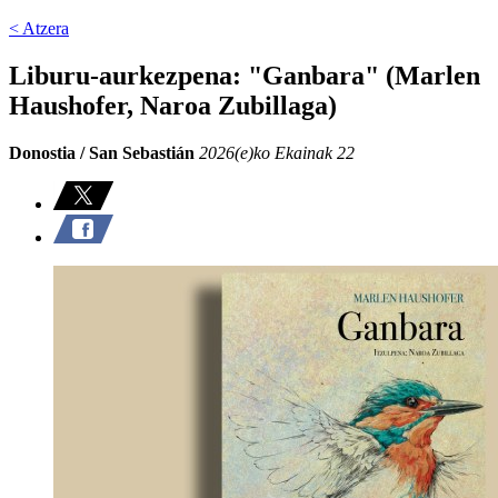
< Atzera
Liburu-aurkezpena: "Ganbara" (Marlen
Haushofer, Naroa Zubillaga)
Donostia / San Sebastián
2026(e)ko Ekainak 22