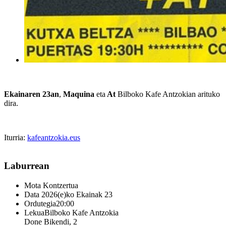
Ekainaren 23an
,
Maquina
eta
At
Bilboko Kafe Antzokian arituko
dira.
Iturria:
kafeantzokia.eus
Laburrean
Mota
Kontzertua
Data
2026(e)ko Ekainak 23
Ordutegia
20:00
Lekua
Bilboko Kafe Antzokia
Done Bikendi, 2