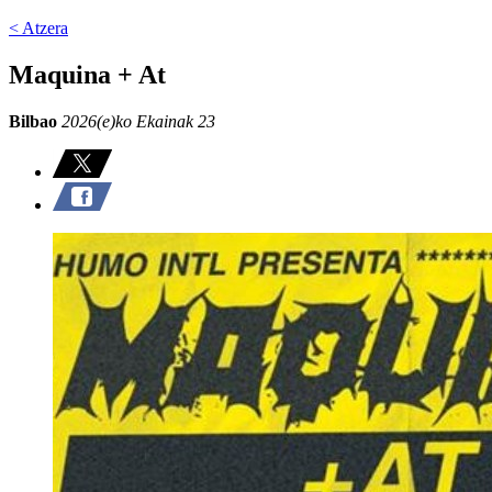
< Atzera
Maquina + At
Bilbao
2026(e)ko Ekainak 23