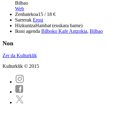
Bilbao
Web
Zenbatekoa
15 / 18 €
Sarrerak
Erosi
Hizkuntza
Hainbat (euskara barne)
Ikusi agenda
Bilboko Kafe Antzokia
,
Bilbao
Non
Zer da Kulturklik
Kulturklik © 2015