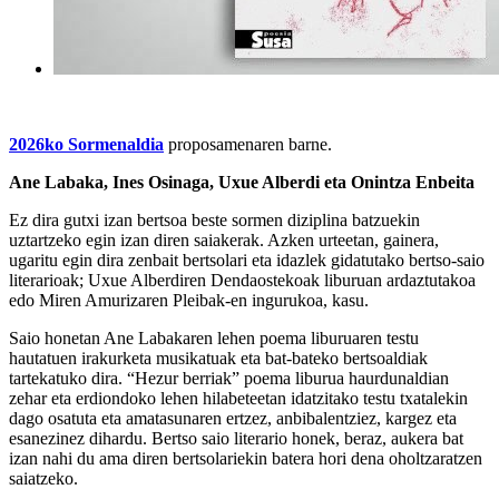
2026ko Sormenaldia
proposamenaren barne.
Ane Labaka, Ines Osinaga, Uxue Alberdi eta Onintza Enbeita
Ez dira gutxi izan bertsoa beste sormen diziplina batzuekin
uztartzeko egin izan diren saiakerak. Azken urteetan, gainera,
ugaritu egin dira zenbait bertsolari eta idazlek gidatutako bertso-saio
literarioak; Uxue Alberdiren Dendaostekoak liburuan ardaztutakoa
edo Miren Amurizaren Pleibak-en ingurukoa, kasu.
Saio honetan Ane Labakaren lehen poema liburuaren testu
hautatuen irakurketa musikatuak eta bat-bateko bertsoaldiak
tartekatuko dira. “Hezur berriak” poema liburua haurdunaldian
zehar eta erdiondoko lehen hilabeteetan idatzitako testu txatalekin
dago osatuta eta amatasunaren ertzez, anbibalentziez, kargez eta
esanezinez dihardu. Bertso saio literario honek, beraz, aukera bat
izan nahi du ama diren bertsolariekin batera hori dena oholtzaratzen
saiatzeko.