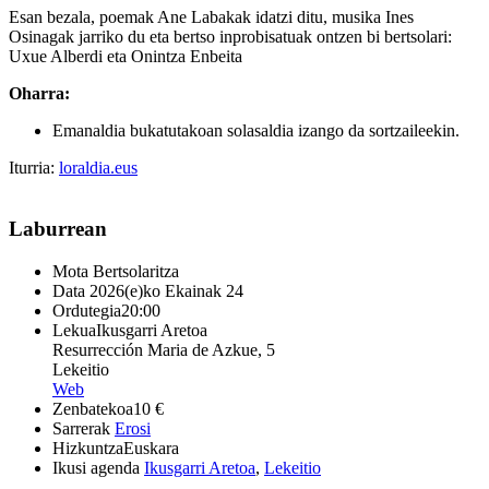
Esan bezala, poemak Ane Labakak idatzi ditu, musika Ines
Osinagak jarriko du eta bertso inprobisatuak ontzen bi bertsolari:
Uxue Alberdi eta Onintza Enbeita
Oharra:
Emanaldia bukatutakoan solasaldia izango da sortzaileekin.
Iturria:
loraldia.eus
Laburrean
Mota
Bertsolaritza
Data
2026(e)ko Ekainak 24
Ordutegia
20:00
Lekua
Ikusgarri Aretoa
Resurrección Maria de Azkue, 5
Lekeitio
Web
Zenbatekoa
10 €
Sarrerak
Erosi
Hizkuntza
Euskara
Ikusi agenda
Ikusgarri Aretoa
,
Lekeitio