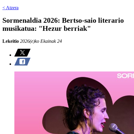
< Atzera
Sormenaldia 2026: Bertso-saio literario
musikatua: "Hezur berriak"
Lekeitio
2026(e)ko Ekainak 24