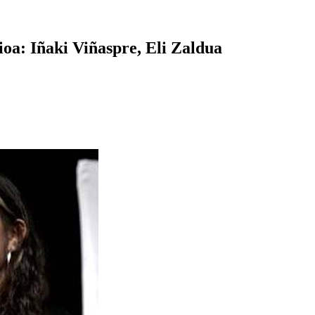
ioa: Iñaki Viñaspre, Eli Zaldua