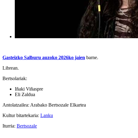
Gasteizko Salburu auzoko 2026ko jaien
barne.
Librean.
Bertsolariak:
Iñaki Viñaspre
Eli Zaldua
Antolatzailea: Arabako Bertsozale Elkartea
Kultur bitartekaria:
Lanku
Iturria:
Bertsozale