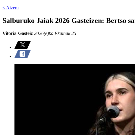
< Atzera
Salburuko Jaiak 2026 Gasteizen: Bertso sa
Vitoria-Gasteiz
2026(e)ko Ekainak 25