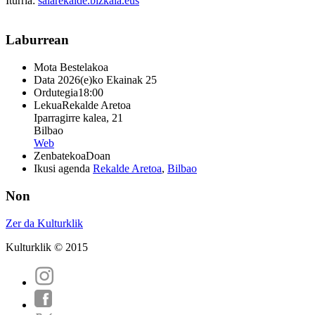
Iturria:
salarekalde.bizkaia.eus
Laburrean
Mota
Bestelakoa
Data
2026(e)ko Ekainak 25
Ordutegia
18:00
Lekua
Rekalde Aretoa
Iparragirre kalea, 21
Bilbao
Web
Zenbatekoa
Doan
Ikusi agenda
Rekalde Aretoa
,
Bilbao
Non
Zer da Kulturklik
Kulturklik © 2015