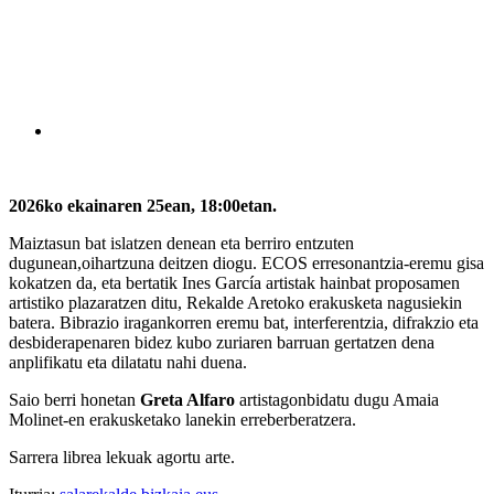
2026ko ekainaren 25ean, 18:00etan.
Maiztasun bat islatzen denean eta berriro entzuten
dugunean,oihartzuna deitzen diogu. ECOS erresonantzia-eremu gisa
kokatzen da, eta bertatik Ines García artistak hainbat proposamen
artistiko plazaratzen ditu, Rekalde Aretoko erakusketa nagusiekin
batera. Bibrazio iragankorren eremu bat, interferentzia, difrakzio eta
desbiderapenaren bidez kubo zuriaren barruan gertatzen dena
anplifikatu eta dilatatu nahi duena.
Saio berri honetan
Greta Alfaro
artistagonbidatu dugu Amaia
Molinet-en erakusketako lanekin erreberberatzera.
Sarrera librea lekuak agortu arte.