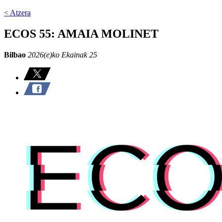
< Atzera
ECOS 55: AMAIA MOLINET
Bilbao
2026(e)ko Ekainak 25