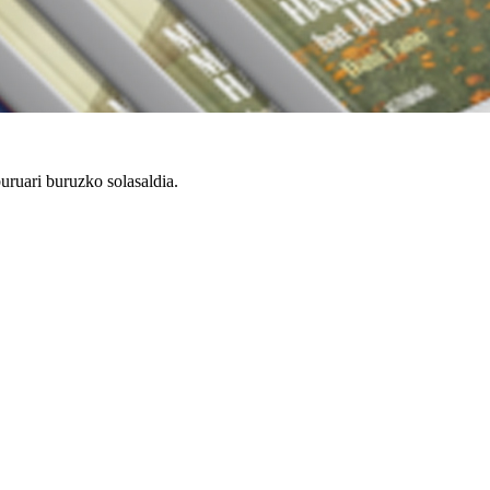
uruari buruzko solasaldia.