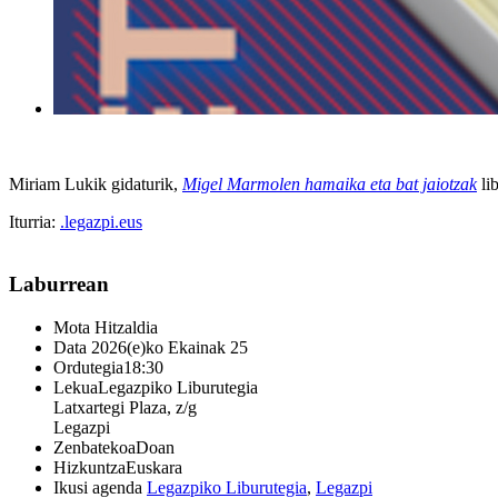
Miriam Lukik gidaturik,
Migel Marmolen hamaika eta bat jaiotzak
lib
Iturria:
.legazpi.eus
Laburrean
Mota
Hitzaldia
Data
2026(e)ko Ekainak 25
Ordutegia
18:30
Lekua
Legazpiko Liburutegia
Latxartegi Plaza, z/g
Legazpi
Zenbatekoa
Doan
Hizkuntza
Euskara
Ikusi agenda
Legazpiko Liburutegia
,
Legazpi