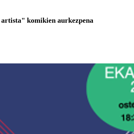
n artista" komikien aurkezpena