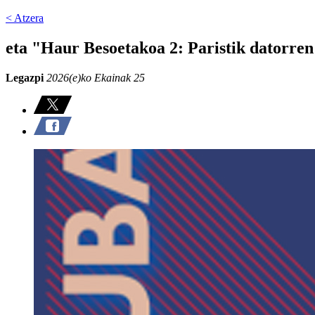
< Atzera
eta "Haur Besoetakoa 2: Paristik datorre
Legazpi
2026(e)ko Ekainak 25