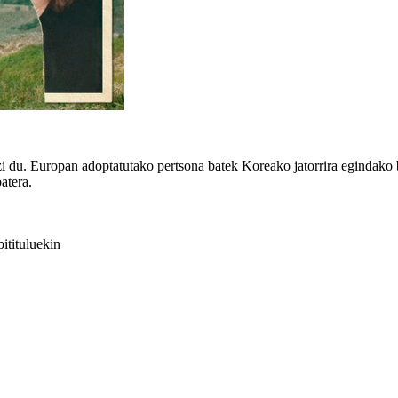
du. Europan adoptatutako pertsona batek Koreako jatorrira egindako bi
atera.
itituluekin