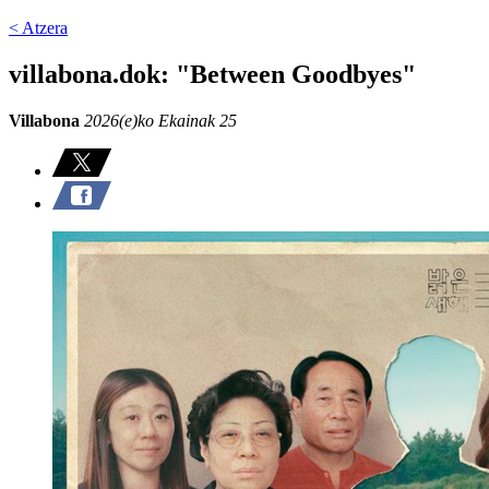
< Atzera
villabona.dok: "Between Goodbyes"
Villabona
2026(e)ko Ekainak 25