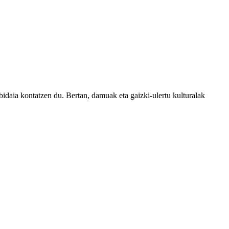
daia kontatzen du. Bertan, damuak eta gaizki-ulertu kulturalak