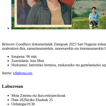
Between Goodbyes
dokumentalak Zinegoak 2025 Sari Nagusia irabazi 
azaleratzen dira, samurtasunarekin, umorearekin eta irmotasunarekin b
Iraupena: 96 min
Zuzendaria: Jota Mun
Hizkuntza: Jatorrizko bertsioa, euskarazko eta gaztelaniazko azp
Iturria:
villabona.eus
Laburrean
Mota
Zinema eta ikus-entzunezkoak
Data
2026(e)ko Ekainak 25
Ordutegia
19:30