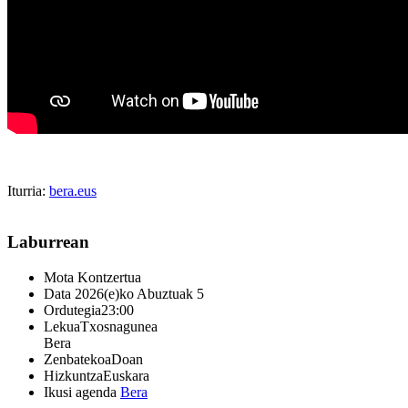
Iturria:
bera.eus
Laburrean
Mota
Kontzertua
Data
2026(e)ko Abuztuak 5
Ordutegia
23:00
Lekua
Txosnagunea
Bera
Zenbatekoa
Doan
Hizkuntza
Euskara
Ikusi agenda
Bera