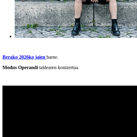
Berako 2026ko jaien
barne.
Modus Operandi
taldearen kontzertua.