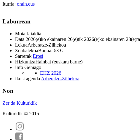
Iturria:
orain.eus
Laburrean
Mota
Jaialdia
Data
2026(e)ko ekainaren 26(e)tik 2026(e)ko ekainaren 28(e)ra
Lekua
Arberatze-Zilhekoa
Zenbatekoa
Bonoa: 63 €
Sarrerak
Erosi
Hizkuntza
Hainbat (euskara barne)
Info Gehiago
EHZ 2026
Ikusi agenda
Arberatze-Zilhekoa
Non
Zer da Kulturklik
Kulturklik © 2015