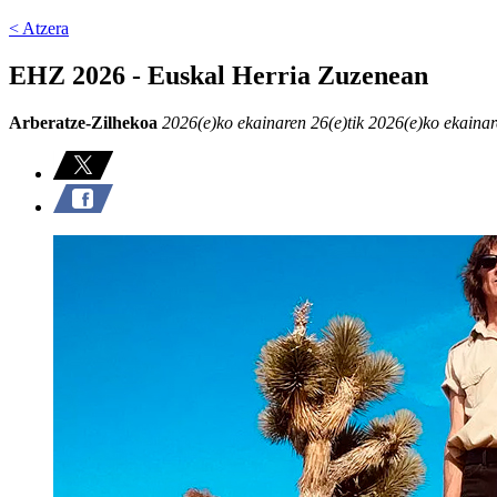
< Atzera
EHZ 2026 - Euskal Herria Zuzenean
Arberatze-Zilhekoa
2026(e)ko ekainaren 26(e)tik 2026(e)ko ekainar