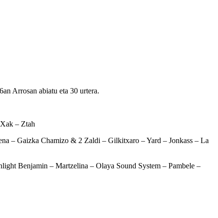
an Arrosan abiatu eta 30 urtera.
 Xak – Ztah
na – Gaizka Chamizo & 2 Zaldi – Gilkitxaro – Yard – Jonkass – La
oonlight Benjamin – Martzelina – Olaya Sound System – Pambele –