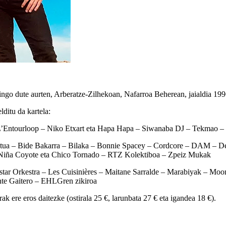
ngo dute aurten, Arberatze-Zilhekoan, Nafarroa Beherean, jaialdia 1996
lditu da kartela:
– L’Entourloop – Niko Etxart eta Hapa Hapa – Siwanaba DJ – Tekmao –
katua – Bide Bakarra – Bilaka – Bonnie Spacey – Cordcore – DAM – De
– Niña Coyote eta Chico Tornado – RTZ Kolektiboa – Zpeiz Mukak
eistar Orkestra – Les Cuisinières – Maitane Sarralde – Marabiyak – M
ante Gaitero – EHLGren zikiroa
 ere eros daitezke (ostirala 25 €, larunbata 27 € eta igandea 18 €).