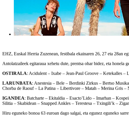
EHZ, Euskal Herria Zuzenean, festibala ekainaren 26, 27 eta 28an egi
Antolatzaileek egitaraua xehetu dute, prentsa ohar bidez, eta honela ge
OSTIRALA
: Acidulent – Ixabe – Jean-Paul Groove – Ketekalles 
LARUNBATA
: Anestesia – Bele – Berdinki Zirkus – Bertso Musi
Chorba de Raouf – La Patina – Libertivore – Matah – Merina Gris 
IGANDEA
: Batcharte – Ekitaldia – Esacto’Lido – Imarhan – Kosp
Silitia – Skabidean – Snapped Ankles – Terestesa – Txingili’k – Zig
Hiru eguneko bonoa 63 euroan dago salgai, eta egunez eguneko sarrerak