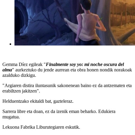
Gemma Díez egileak "
Finalmente soy yo: mi noche oscura del
alma
" aurkeztuko du jende aurrean eta obra honen nondik norakoak
azalduko dizkigu.
"Argiaren distira iluntasunik sakonenean baino ez da antzematen eta
erabiltzen jakitzen".
Helduentzako ekitaldi bat, gazteleraz.
Sarrera libre eta doan, ez da izenik eman beharko. Edukiera
mugatua.
Lekuona Fabrika Liburutegiaren eskutik.