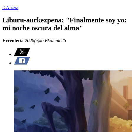
< Atzera
Liburu-aurkezpena: "Finalmente soy yo:
mi noche oscura del alma"
Errenteria
2026(e)ko Ekainak 26