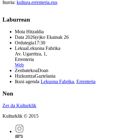
Iturria:
kultura.errenteria.eus
Laburrean
Mota
Hitzaldia
Data
2026(e)ko Ekainak 26
Ordutegia
17:30
Lekua
Lekuona Fabrika
Av. Ugarritza, 1,
Errenteria
Web
Zenbatekoa
Doan
Hizkuntza
Gaztelania
Ikusi agenda
Lekuona Fabrika
,
Errenteria
Non
Zer da Kulturklik
Kulturklik © 2015