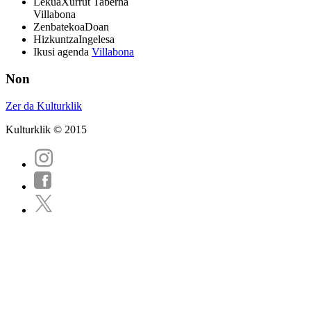
Lekua
Xurrut Taberna
Villabona
Zenbatekoa
Doan
Hizkuntza
Ingelesa
Ikusi agenda
Villabona
Non
Zer da Kulturklik
Kulturklik © 2015