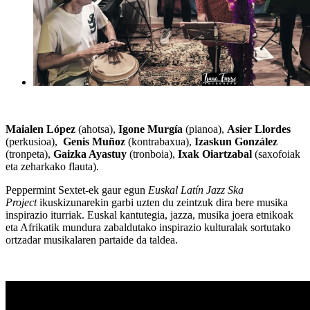
Maialen López
(ahotsa),
Igone Murgía
(pianoa),
Asier Llordes
(perkusioa),
Genis Muñoz
(kontrabaxua),
Izaskun González
(tronpeta),
Gaizka Ayastuy
(tronboia),
Ixak Oiartzabal
(saxofoiak
eta zeharkako flauta).
Peppermint Sextet-ek gaur egun
Euskal Latín Jazz Ska
Project
ikuskizunarekin garbi uzten du zeintzuk dira bere musika
inspirazio iturriak. Euskal kantutegia, jazza, musika joera etnikoak
eta Afrikatik mundura zabaldutako inspirazio kulturalak sortutako
ortzadar musikalaren partaide da taldea.