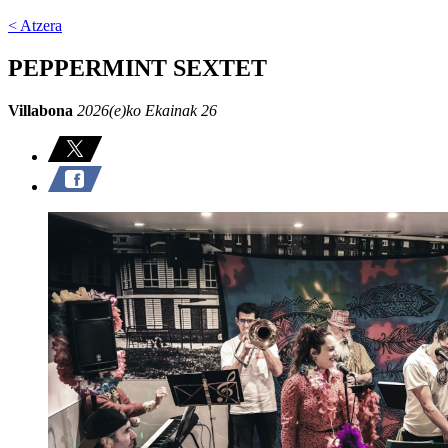
< Atzera
PEPPERMINT SEXTET
Villabona
2026(e)ko Ekainak 26