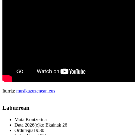
Iturria:
musikazuzenean.eus
Laburrean
Mota
Kontzertua
Data
2026(e)ko Ekainak 26
Ordutegia
19:30