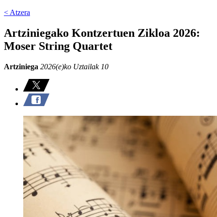
< Atzera
Artziniegako Kontzertuen Zikloa 2026:
Moser String Quartet
Artziniega
2026(e)ko Uztailak 10