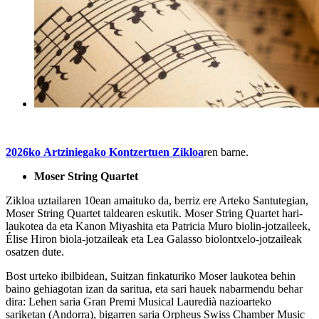
2026ko Artziniegako Kontzertuen Zikloa
ren barne.
Moser String Quartet
Zikloa uztailaren 10ean amaituko da, berriz ere Arteko Santutegian,
Moser String Quartet taldearen eskutik. Moser String Quartet hari-
laukotea da eta Kanon Miyashita eta Patricia Muro biolin-jotzaileek,
Élise Hiron biola-jotzaileak eta Lea Galasso biolontxelo-jotzaileak
osatzen dute.
Bost urteko ibilbidean, Suitzan finkaturiko Moser laukotea behin
baino gehiagotan izan da saritua, eta sari hauek nabarmendu behar
dira: Lehen saria Gran Premi Musical Lauredià nazioarteko
sariketan (Andorra), bigarren saria Orpheus Swiss Chamber Music