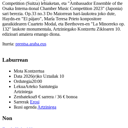
Competition (Suitza) lehiaketan, eta "Ambassador Ensemble of the
Osaka Interna-tional Chamber Music Competition 2023" (Japonia)
sari berezia. Op.33 no.3 Do Maiorrean hari-laukotea joko dute,
Haydn-en "El pájaro", María Teresa Prieto konpositore
garaikidearen Cuarteto Modal, eta Beethoven-en "La Minorreko op.
132" laukote monumentala, Artziniegako Kontzertu Zikloaren 10.
edizioari amaiera emango diona.
Iturria:
prentsa.araba.eus
Laburrean
Mota
Kontzertua
Data
2026(e)ko Uztailak 10
Ordutegia
20:00
Lekua
Arteko Santutegia
Artziniega
Zenbatekoa
9 € sarrera / 36 € bonoa
Sarrerak
Erosi
Ikusi agenda
Artziniega
Non