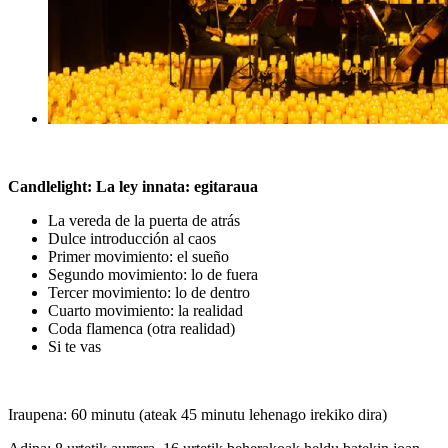
Candlelight:
La ley innata
: egitaraua
La vereda de la puerta de atrás
Dulce introducción al caos
Primer movimiento: el sueño
Segundo movimiento: lo de fuera
Tercer movimiento: lo de dentro
Cuarto movimiento: la realidad
Coda flamenca (otra realidad)
Si te vas
Iraupena: 60 minutu (ateak 45 minutu lehenago irekiko dira)