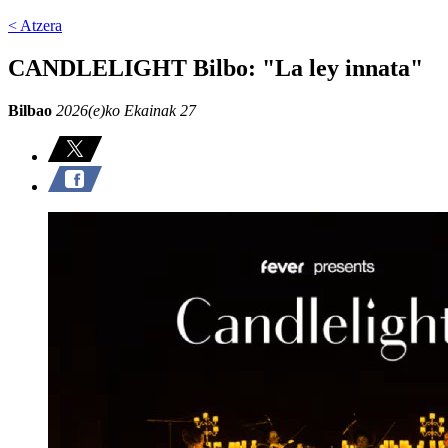
< Atzera
CANDLELIGHT Bilbo: "La ley innata"
Bilbao
2026(e)ko Ekainak 27