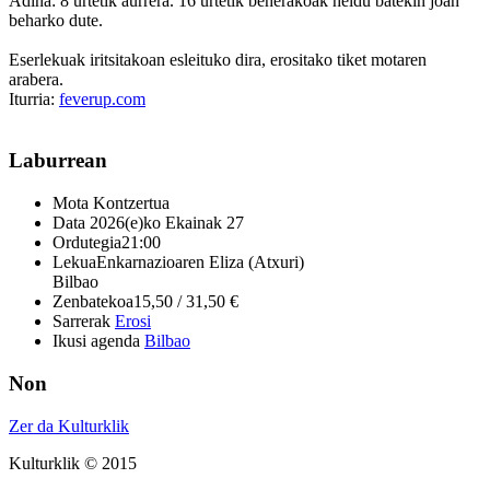
Adina: 8 urtetik aurrera. 16 urtetik beherakoak heldu batekin joan
beharko dute.
Eserlekuak iritsitakoan esleituko dira, erositako tiket motaren
arabera.
Iturria:
feverup.com
Laburrean
Mota
Kontzertua
Data
2026(e)ko Ekainak 27
Ordutegia
21:00
Lekua
Enkarnazioaren Eliza (Atxuri)
Bilbao
Zenbatekoa
15,50 / 31,50 €
Sarrerak
Erosi
Ikusi agenda
Bilbao
Non
Zer da Kulturklik
Kulturklik © 2015