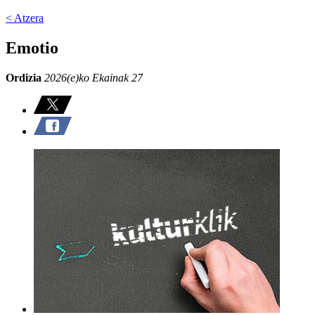
< Atzera
Emotio
Ordizia
2026(e)ko Ekainak 27