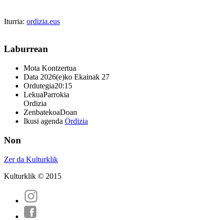
Iturria:
ordizia.eus
Laburrean
Mota
Kontzertua
Data
2026(e)ko Ekainak 27
Ordutegia
20:15
Lekua
Parrokia
Ordizia
Zenbatekoa
Doan
Ikusi agenda
Ordizia
Non
Zer da Kulturklik
Kulturklik © 2015